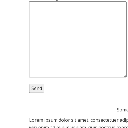
Some
Lorem ipsum dolor sit amet, consectetuer adip
wisi enim ad minim veniam, quis nostrud exerci