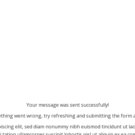
Your message was sent successfully!
thing went wrong, try refreshing and submitting the form a
iscing elit, sed diam nonummy nibh euismod tincidunt ut la
 tation ullamcorper suscipit lobortis nisl ut aliquip ex ea 