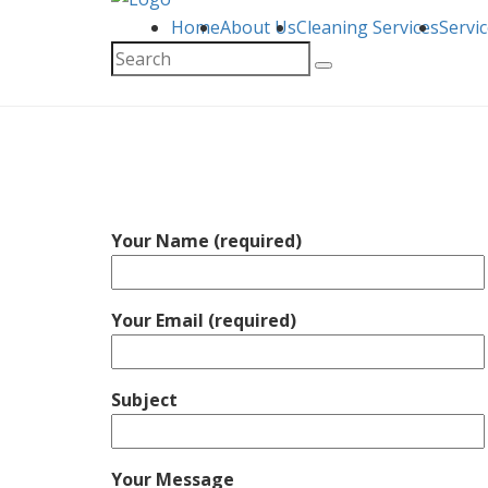
Home
About Us
Cleaning Services
Servi
Your Name (required)
Your Email (required)
Subject
Your Message